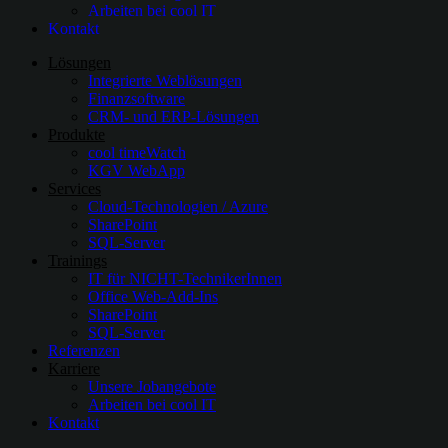
Arbeiten bei cool IT
Kontakt
Lösungen
Integrierte Weblösungen
Finanzsoftware
CRM- und ERP-Lösungen
Produkte
cool timeWatch
KGV WebApp
Services
Cloud-Technologien / Azure
SharePoint
SQL-Server
Trainings
IT für NICHT-TechnikerInnen
Office Web-Add-Ins
SharePoint
SQL-Server
Referenzen
Karriere
Unsere Jobangebote
Arbeiten bei cool IT
Kontakt