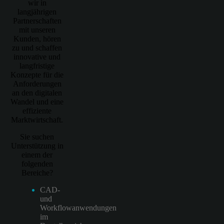
wir in
langjährigen
Partnerschaften
mit unseren
Kunden, hören
zu und schaffen
innovative und
langfristige
Konzepte für die
Anforderungen
an den digitalen
Wandel und eine
effiziente
Marktwirtschaft.
Sie suchen
Unterstützung in
einem der
folgenden
Bereiche?
CAD-
und
Workflowanwendungen
im