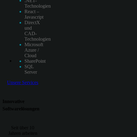
.NET-
Technologien
React –
Javascript
DirectX
und
CAD-
Technologien
Microsoft
Azure /
Cloud
SharePoint
SQL
Server
Unsere Services
Innovative
Softwarelösungen
Seit über 10
Jahren arbeiten