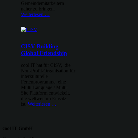
Gemeindemitarbeitern
näher zu bringen.
Weiterlesen …
CISV Building
Global Friendship
cool IT hat für CISV, die
Non-Profit-Organisation für
interkulturelle
Ferienprogramme, eine
Multi-Language / Multi-
Site Plattform entwickelt,
die weltweit im Einsatz
ist.
Weiterlesen …
cool IT GmbH