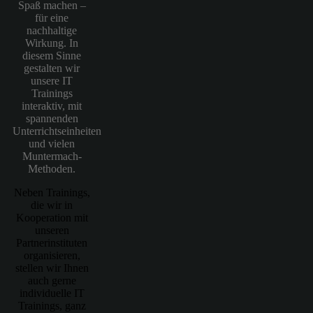
Spaß machen –
für eine
nachhaltige
Wirkung. In
diesem Sinne
gestalten wir
unsere IT
Trainings
interaktiv, mit
spannenden
Unterrichtseinheiten
und vielen
Muntermach-
Methoden.
Neben Trainings,
die wir in
Kooperation mit
unseren
Partnerinstituten
organisieren,
stellen wir Ihnen
auch gerne
individuelle IT
Trainings, ganz