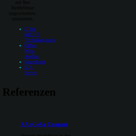
auf Ihre
Bedürfnisse
zugeschnitten,
zusammen.
IT für
NICHT
Techniker:innen
Office
Web-
AddIns
SharePoint
SQL
Server
Referenzen
ZAnGeSa Connect
Digitale Workflows in der