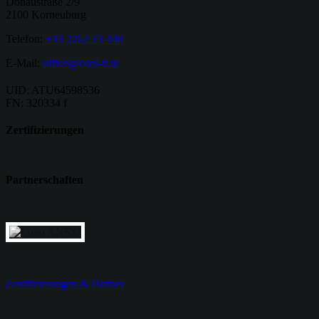
Donaustraße 2/9
2100 Korneuburg
Telefon:
+43 2262 23 440
E-Mail:
office@cool-it.at
UID: ATU64598536
FN: 320334 f
Zertifizierungen
Partnerschaften
Zertifizierungen & Partner