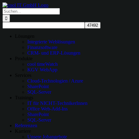
Zum
Inhalt
Suche
springen
nach:
Lösungen
Integrierte Weblösungen
Finanzsoftware
CRM- und ERP-Lösungen
Produkte
cool timeWatch
KGV WebApp
Services
Cloud-Technologien / Azure
SharePoint
SQL-Server
Trainings
IT für NICHT-TechnikerInnen
Office Web-Add-Ins
SharePoint
SQL-Server
Referenzen
Karriere
Unsere Jobangebote