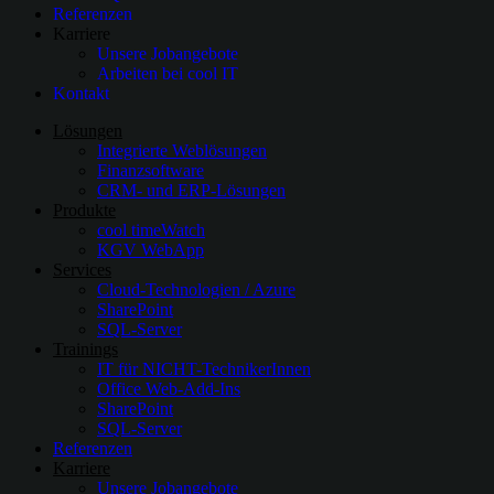
Referenzen
Karriere
Unsere Jobangebote
Arbeiten bei cool IT
Kontakt
Lösungen
Integrierte Weblösungen
Finanzsoftware
CRM- und ERP-Lösungen
Produkte
cool timeWatch
KGV WebApp
Services
Cloud-Technologien / Azure
SharePoint
SQL-Server
Trainings
IT für NICHT-TechnikerInnen
Office Web-Add-Ins
SharePoint
SQL-Server
Referenzen
Karriere
Unsere Jobangebote