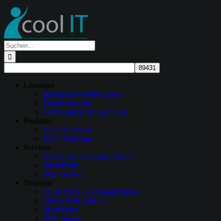
Zum
Inhalt
springen
Suche
nach:
Lösungen
Integrierte Weblösungen
Finanzsoftware
CRM- und ERP-Lösungen
Produkte
cool timeWatch
KGV WebApp
Services
Cloud-Technologien / Azure
SharePoint
SQL-Server
Trainings
IT für NICHT-TechnikerInnen
Office Web-Add-Ins
SharePoint
SQL-Server