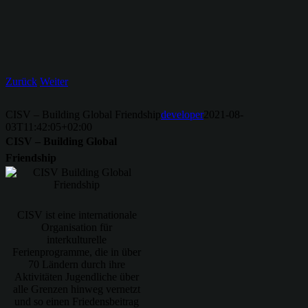
Zurück
Weiter
CISV – Building Global Friendship
developer
2021-08-
03T11:42:05+02:00
CISV – Building Global
Friendship
CISV ist eine internationale
Organisation für
interkulturelle
Ferienprogramme, die in über
70 Ländern durch ihre
Aktivitäten Jugendliche über
alle Grenzen hinweg vernetzt
und so einen Friedensbeitrag