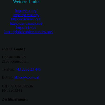
Weitere Links
https://cisv.org/
https://pt.cisv.org/
https://cisvisrael.org/
https://cisvcanada.org/
https://cisv.at/
https://globalconference.cisv.org/
cool IT GmbH
Donaustraße 2/9
2100 Korneuburg
Telefon:
+43 2262 23 440
E-Mail:
office@cool-it.at
UID: ATU64598536
FN: 320334 f
Zertifizierungen