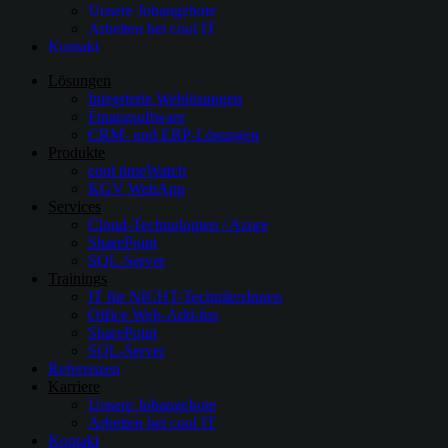
Unsere Jobangebote
Arbeiten bei cool IT
Kontakt
Lösungen
Integrierte Weblösungen
Finanzsoftware
CRM- und ERP-Lösungen
Produkte
cool timeWatch
KGV WebApp
Services
Cloud-Technologien / Azure
SharePoint
SQL-Server
Trainings
IT für NICHT-TechnikerInnen
Office Web-Add-Ins
SharePoint
SQL-Server
Referenzen
Karriere
Unsere Jobangebote
Arbeiten bei cool IT
Kontakt