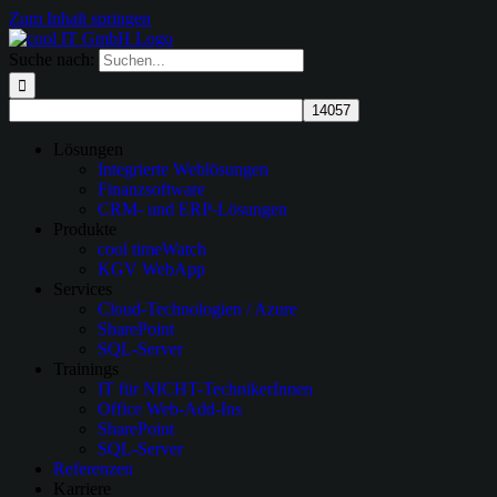
Zum Inhalt springen
Suche nach:
Lösungen
Integrierte Weblösungen
Finanzsoftware
CRM- und ERP-Lösungen
Produkte
cool timeWatch
KGV WebApp
Services
Cloud-Technologien / Azure
SharePoint
SQL-Server
Trainings
IT für NICHT-TechnikerInnen
Office Web-Add-Ins
SharePoint
SQL-Server
Referenzen
Karriere