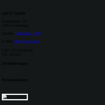
cool IT GmbH
Donaustraße 2/9
2100 Korneuburg
Telefon:
+43 2262 23 440
E-Mail:
office@cool-it.at
UID: ATU64598536
FN: 320334 f
Zertifizierungen
Partnerschaften